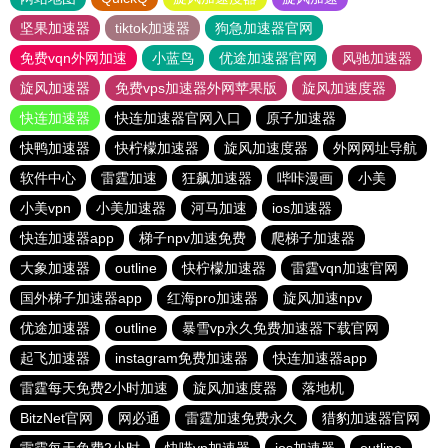
坚果加速器
tiktok加速器
狗急加速器官网
免费vqn外网加速
小蓝鸟
优途加速器官网
风驰加速器
旋风加速器
免费vps加速器外网苹果版
旋风加速度器
快连加速器
快连加速器官网入口
原子加速器
快鸭加速器
快柠檬加速器
旋风加速度器
外网网址导航
软件中心
雷霆加速
狂飙加速器
哔咔漫画
小美
小美vpn
小美加速器
河马加速
ios加速器
快连加速器app
梯子npv加速免费
爬梯子加速器
大象加速器
outline
快柠檬加速器
雷霆vqn加速官网
国外梯子加速器app
红海pro加速器
旋风加速npv
优途加速器
outline
暴雪vp永久免费加速器下载官网
起飞加速器
instagram免费加速器
快连加速器app
雷霆每天免费2小时加速
旋风加速度器
落地机
BitzNet官网
网必通
雷霆加速免费永久
猎豹加速器官网