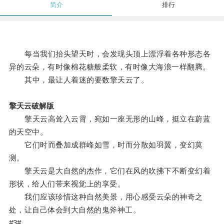
简介
排行
每当我们抬头望天时，会发现头顶上漂浮着各种形态各
异的云朵，有时像棉花糖般柔软，有时像大海浪一样翻腾。
其中，最让人着迷的要数擎天云了。
擎天云破解版
擎天云高耸入云霄，宛如一座无形的山峰，挺立在蔚蓝
的天空中。
它们时而叠加成群峰如雪，时而分散如羽翼，变幻莫
测。
擎天云是大自然的杰作，它们在风的吹拂下不断变幻着
形状，给人们带来视觉上的享受。
我们应该珍惜这种自然美景，用心感受云朵的神奇之
处，让自己体会到大自然的鬼斧神工。
#3#