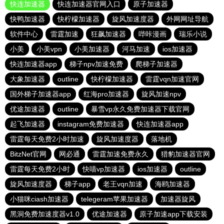
快连加速器
快连加速器官网入口
原子加速器
快鸭加速器
快柠檬加速器
旋风加速度器
外网网址导航
软件中心
雷霆加速
狂飙加速器
哔咔漫画
瑞乐小说
小美
小美vpn
小美加速器
河马加速
ios加速器
快连加速器app
梯子npv加速免费
爬梯子加速器
大象加速器
outline
快柠檬加速器
雷霆vqn加速官网
国外梯子加速器app
红海pro加速器
旋风加速npv
优途加速器
outline
暴雪vp永久免费加速器下载官网
起飞加速器
instagram免费加速器
快连加速器app
雷霆每天免费2小时加速
旋风加速度器
落地机
BitzNet官网
网必通
雷霆加速免费永久
猎豹加速器官网
雷霆每天免费2小时
快喵vp加速器
ios加速器
outline
旋风加速度器
梯子app
老王vqn加速
海鸥加速器
小猫咪ciash加速器
telegeram苹果加速器
加速器旋风
黑洞免费加速度器v1.0
优途加速器
原子加速app下载安装