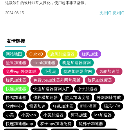
这款软件的设计非常人性化，使用起来非常舒服。
2024-08-15
支持
[0]
反对
[0]
友情链接
网站地图
QuickQ
旋风加速度器
旋风加速
坚果加速器
tiktok加速器
狗急加速器官网
免费vqn外网加速
小蓝鸟
优途加速器官网
风驰加速器
旋风加速器
免费vps加速器外网苹果版
旋风加速度器
快连加速器
快连加速器官网入口
原子加速器
快鸭加速器
快柠檬加速器
旋风加速度器
外网网址导航
软件中心
雷霆加速
狂飙加速器
哔咔漫画
瑞乐小说
小美
小美vpn
小美加速器
河马加速
ios加速器
快连加速器app
梯子npv加速免费
爬梯子加速器