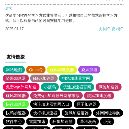
游客
这款学习软件的学习方式非常灵活，可以根据自己的需求选择学习方
式。我可以根据自己的时间安排学习进度。
2025-01-17
支持
[0]
反对
[0]
友情链接
网站地图
QuickQ
旋风加速度器
旋风加速
坚果加速器
tiktok加速器
狗急加速器官网
免费vqn外网加速
小蓝鸟
优途加速器官网
风驰加速器
旋风加速器
免费vps加速器外网苹果版
旋风加速度器
快连加速器
快连加速器官网入口
原子加速器
快鸭加速器
快柠檬加速器
旋风加速度器
外网网址导航
软件中心
雷霆加速
狂飙加速器
哔咔漫画
小美