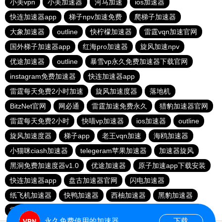
小美vpn
小美加速器
河马加速
ios加速器
快连加速器app
梯子npv加速免费
爬梯子加速器
大象加速器
outline
快柠檬加速器
雷霆vqn加速官网
国外梯子加速器app
红海pro加速器
旋风加速npv
优途加速器
outline
暴雪vp永久免费加速器下载官网
instagram免费加速器
快连加速器app
雷霆每天免费2小时加速
旋风加速度器
落地机
BitzNet官网
网必通
雷霆加速免费永久
猎豹加速器官网
雷霆每天免费2小时
快喵vp加速器
ios加速器
outline
旋风加速度器
梯子app
老王vqn加速
海鸥加速器
小猫咪ciash加速器
telegeram苹果加速器
加速器旋风
黑洞免费加速度器v1.0
优途加速器
原子加速app下载安装
快连加速器app
盘古加速器官网
闪电加速器
纸飞机加速器
快鸭加速器
西柚加速器
黑豹加速器
雷霆加器速
暴雪加速器vp
永久免费使用的加速器
下载