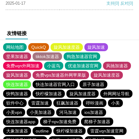
2025-01-17
支持
[0]
反对
[0]
友情链接
网站地图
QuickQ
旋风加速度器
旋风加速
坚果加速器
tiktok加速器
狗急加速器官网
免费vqn外网加速
小蓝鸟
优途加速器官网
风驰加速器
旋风加速器
免费vps加速器外网苹果版
旋风加速度器
快连加速器
快连加速器官网入口
原子加速器
快鸭加速器
快柠檬加速器
旋风加速度器
外网网址导航
软件中心
雷霆加速
狂飙加速器
哔咔漫画
小美
小美vpn
小美加速器
河马加速
ios加速器
快连加速器app
梯子npv加速免费
爬梯子加速器
大象加速器
outline
快柠檬加速器
雷霆vqn加速官网