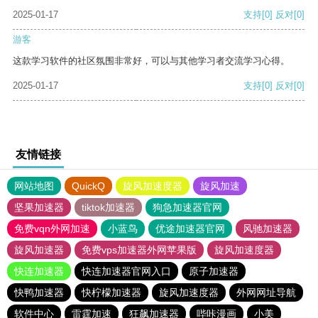
2025-01-17
支持
[0]
反对
[0]
游客
这款学习软件的社区氛围非常好，可以与其他学习者交流学习心得。
2025-01-17
支持
[0]
反对
[0]
友情链接
网站地图
QuickQ
旋风加速度器
旋风加速
坚果加速器
tiktok加速器
狗急加速器官网
免费vqn外网加速
小蓝鸟
优途加速器官网
风驰加速器
旋风加速器
免费vps加速器外网苹果版
旋风加速度器
快连加速器
快连加速器官网入口
原子加速器
快鸭加速器
快柠檬加速器
旋风加速度器
外网网址导航
软件中心
雷霆加速
狂飙加速器
哔咔漫画
小美