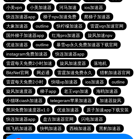
小美vpn
小美加速器
河马加速
ios加速器
快连加速器app
梯子npv加速免费
爬梯子加速器
大象加速器
outline
快柠檬加速器
雷霆vqn加速官网
国外梯子加速器app
红海pro加速器
旋风加速npv
优途加速器
outline
暴雪vp永久免费加速器下载官网
instagram免费加速器
快连加速器app
雷霆每天免费2小时加速
旋风加速度器
落地机
BitzNet官网
网必通
雷霆加速免费永久
猎豹加速器官网
雷霆每天免费2小时
快喵vp加速器
ios加速器
outline
旋风加速度器
梯子app
老王vqn加速
海鸥加速器
小猫咪ciash加速器
telegeram苹果加速器
加速器旋风
黑洞免费加速度器v1.0
优途加速器
原子加速app下载安装
快连加速器app
盘古加速器官网
闪电加速器
纸飞机加速器
快鸭加速器
西柚加速器
黑豹加速器
雷霆加器速
暴雪加速器vp