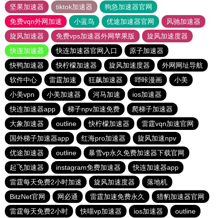
坚果加速器
tiktok加速器
狗急加速器官网
免费vqn外网加速
小蓝鸟
优途加速器官网
风驰加速器
旋风加速器
免费vps加速器外网苹果版
旋风加速度器
快连加速器
快连加速器官网入口
原子加速器
快鸭加速器
快柠檬加速器
旋风加速度器
外网网址导航
软件中心
雷霆加速
狂飙加速器
哔咔漫画
小美
小美vpn
小美加速器
河马加速
ios加速器
快连加速器app
梯子npv加速免费
爬梯子加速器
大象加速器
outline
快柠檬加速器
雷霆vqn加速官网
国外梯子加速器app
红海pro加速器
旋风加速npv
优途加速器
outline
暴雪vp永久免费加速器下载官网
起飞加速器
instagram免费加速器
快连加速器app
雷霆每天免费2小时加速
旋风加速度器
落地机
BitzNet官网
网必通
雷霆加速免费永久
猎豹加速器官网
雷霆每天免费2小时
快喵vp加速器
ios加速器
outline