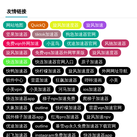
友情链接
网站地图
QuickQ
旋风加速度器
旋风加速
坚果加速器
tiktok加速器
狗急加速器官网
免费vqn外网加速
小蓝鸟
优途加速器官网
风驰加速器
旋风加速器
免费vps加速器外网苹果版
旋风加速度器
快连加速器
快连加速器官网入口
原子加速器
快鸭加速器
快柠檬加速器
旋风加速度器
外网网址导航
软件中心
雷霆加速
狂飙加速器
哔咔漫画
小美
小美vpn
小美加速器
河马加速
ios加速器
快连加速器app
梯子npv加速免费
爬梯子加速器
大象加速器
outline
快柠檬加速器
雷霆vqn加速官网
国外梯子加速器app
红海pro加速器
旋风加速npv
优途加速器
outline
暴雪vp永久免费加速器下载官网
起飞加速器
instagram免费加速器
快连加速器app