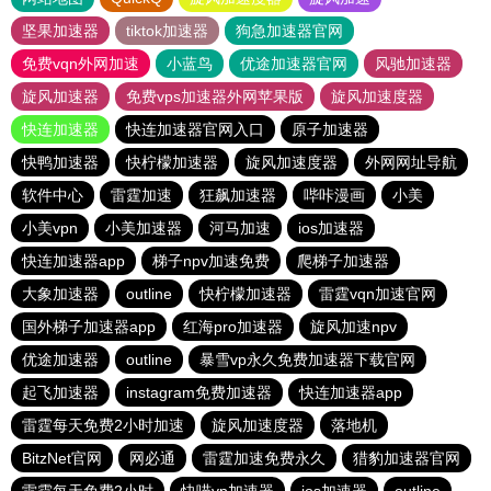
坚果加速器
tiktok加速器
狗急加速器官网
免费vqn外网加速
小蓝鸟
优途加速器官网
风驰加速器
旋风加速器
免费vps加速器外网苹果版
旋风加速度器
快连加速器
快连加速器官网入口
原子加速器
快鸭加速器
快柠檬加速器
旋风加速度器
外网网址导航
软件中心
雷霆加速
狂飙加速器
哔咔漫画
小美
小美vpn
小美加速器
河马加速
ios加速器
快连加速器app
梯子npv加速免费
爬梯子加速器
大象加速器
outline
快柠檬加速器
雷霆vqn加速官网
国外梯子加速器app
红海pro加速器
旋风加速npv
优途加速器
outline
暴雪vp永久免费加速器下载官网
起飞加速器
instagram免费加速器
快连加速器app
雷霆每天免费2小时加速
旋风加速度器
落地机
BitzNet官网
网必通
雷霆加速免费永久
猎豹加速器官网