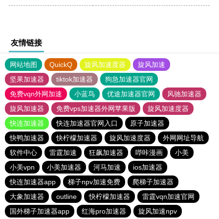
友情链接
网站地图
QuickQ
旋风加速度器
旋风加速
坚果加速器
tiktok加速器
狗急加速器官网
免费vqn外网加速
小蓝鸟
优途加速器官网
风驰加速器
旋风加速器
免费vps加速器外网苹果版
旋风加速度器
快连加速器
快连加速器官网入口
原子加速器
快鸭加速器
快柠檬加速器
旋风加速度器
外网网址导航
软件中心
雷霆加速
狂飙加速器
哔咔漫画
小美
小美vpn
小美加速器
河马加速
ios加速器
快连加速器app
梯子npv加速免费
爬梯子加速器
大象加速器
outline
快柠檬加速器
雷霆vqn加速官网
国外梯子加速器app
红海pro加速器
旋风加速npv