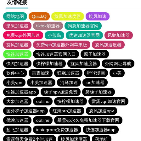
友情链接
网站地图
QuickQ
旋风加速度器
旋风加速
坚果加速器
tiktok加速器
狗急加速器官网
免费vqn外网加速
小蓝鸟
优途加速器官网
风驰加速器
旋风加速器
免费vps加速器外网苹果版
旋风加速度器
快连加速器
快连加速器官网入口
原子加速器
快鸭加速器
快柠檬加速器
旋风加速度器
外网网址导航
软件中心
雷霆加速
狂飙加速器
哔咔漫画
小美
小美vpn
小美加速器
河马加速
ios加速器
快连加速器app
梯子npv加速免费
爬梯子加速器
大象加速器
outline
快柠檬加速器
雷霆vqn加速官网
国外梯子加速器app
红海pro加速器
旋风加速npv
优途加速器
outline
暴雪vp永久免费加速器下载官网
起飞加速器
instagram免费加速器
快连加速器app
雷霆每天免费2小时加速
旋风加速度器
落地机