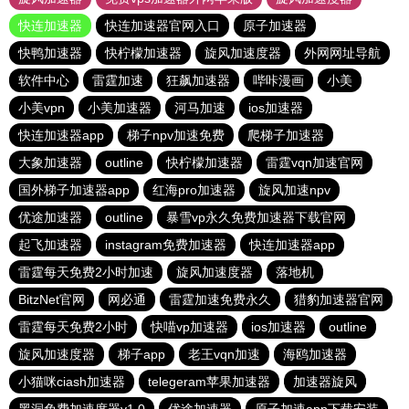
快连加速器
快连加速器官网入口
原子加速器
快鸭加速器
快柠檬加速器
旋风加速度器
外网网址导航
软件中心
雷霆加速
狂飙加速器
哔咔漫画
小美
小美vpn
小美加速器
河马加速
ios加速器
快连加速器app
梯子npv加速免费
爬梯子加速器
大象加速器
outline
快柠檬加速器
雷霆vqn加速官网
国外梯子加速器app
红海pro加速器
旋风加速npv
优途加速器
outline
暴雪vp永久免费加速器下载官网
起飞加速器
instagram免费加速器
快连加速器app
雷霆每天免费2小时加速
旋风加速度器
落地机
BitzNet官网
网必通
雷霆加速免费永久
猎豹加速器官网
雷霆每天免费2小时
快喵vp加速器
ios加速器
outline
旋风加速度器
梯子app
老王vqn加速
海鸥加速器
小猫咪ciash加速器
telegeram苹果加速器
加速器旋风