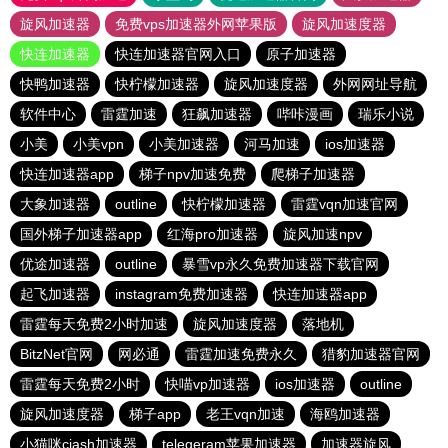
旋风加速器
免费vps加速器外网苹果版
旋风加速度器
快连加速器
快连加速器官网入口
原子加速器
快鸭加速器
快柠檬加速器
旋风加速度器
外网网址导航
软件中心
雷霆加速
狂飙加速器
哔咔漫画
瑞乐小说
小美
小美vpn
小美加速器
河马加速
ios加速器
快连加速器app
梯子npv加速免费
爬梯子加速器
大象加速器
outline
快柠檬加速器
雷霆vqn加速官网
国外梯子加速器app
红海pro加速器
旋风加速npv
优途加速器
outline
暴雪vp永久免费加速器下载官网
起飞加速器
instagram免费加速器
快连加速器app
雷霆每天免费2小时加速
旋风加速度器
落地机
BitzNet官网
网必通
雷霆加速免费永久
猎豹加速器官网
雷霆每天免费2小时
快喵vp加速器
ios加速器
outline
旋风加速度器
梯子app
老王vqn加速
海鸥加速器
小猫咪ciash加速器
telegeram苹果加速器
加速器旋风