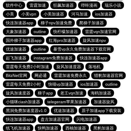
软件中心
雷霆加速
狂飙加速器
哔咔漫画
瑞乐小说
小美
小美vpn
小美加速器
河马加速
ios加速器
快连加速器app
梯子npv加速免费
爬梯子加速器
大象加速器
outline
快柠檬加速器
雷霆vqn加速官网
国外梯子加速器app
红海pro加速器
旋风加速npv
优途加速器
outline
暴雪vp永久免费加速器下载官网
起飞加速器
instagram免费加速器
快连加速器app
雷霆每天免费2小时加速
旋风加速度器
落地机
BitzNet官网
网必通
雷霆加速免费永久
猎豹加速器官网
雷霆每天免费2小时
快喵vp加速器
ios加速器
outline
旋风加速度器
梯子app
老王vqn加速
海鸥加速器
小猫咪ciash加速器
telegeram苹果加速器
加速器旋风
黑洞免费加速度器v1.0
优途加速器
原子加速app下载安装
快连加速器app
盘古加速器官网
闪电加速器
纸飞机加速器
快鸭加速器
西柚加速器
黑豹加速器