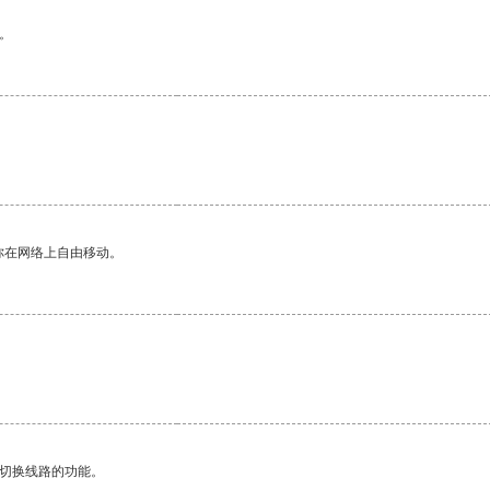
。
你在网络上自由移动。
动切换线路的功能。