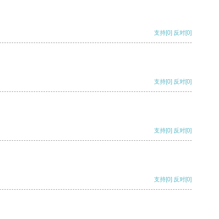
支持
[0]
反对
[0]
支持
[0]
反对
[0]
支持
[0]
反对
[0]
支持
[0]
反对
[0]