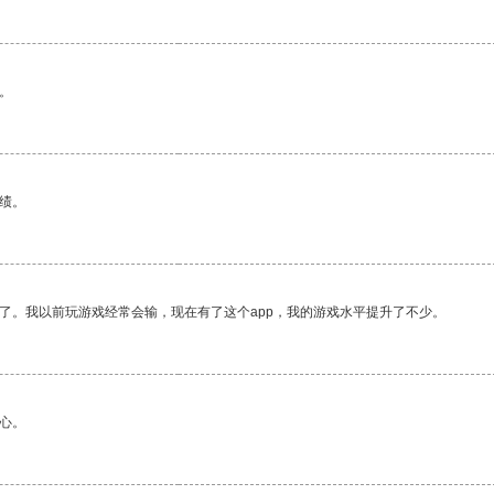
。
绩。
了。我以前玩游戏经常会输，现在有了这个app，我的游戏水平提升了不少。
心。