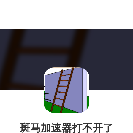
斑马加速器打不开了