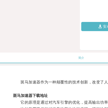
安
简介
斑马加速器作为一种颠覆性的技术创新，改变了人
斑马加速器下载地址
它的原理是通过对汽车引擎的优化，提高输出功率