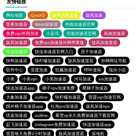
友情链接
网站地图
QuickQ
旋风加速度器
旋风加速
坚果加速器
tiktok加速器
狗急加速器官网
免费vqn外网加速
小蓝鸟
优途加速器官网
风驰加速器
旋风加速器
免费vps加速器外网苹果版
旋风加速度器
快连加速器
快连加速器官网入口
原子加速器
快鸭加速器
快柠檬加速器
旋风加速度器
外网网址导航
软件中心
雷霆加速
狂飙加速器
哔咔漫画
瑞乐小说
小美
小美vpn
小美加速器
河马加速
ios加速器
快连加速器app
梯子npv加速免费
爬梯子加速器
大象加速器
outline
快柠檬加速器
雷霆vqn加速官网
国外梯子加速器app
红海pro加速器
旋风加速npv
优途加速器
outline
暴雪vp永久免费加速器下载官网
起飞加速器
instagram免费加速器
快连加速器app
雷霆每天免费2小时加速
旋风加速度器
落地机