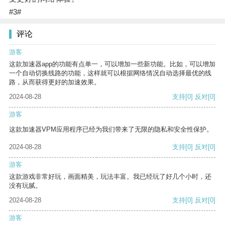
#3#
评论
游客
这款加速器app的功能有点单一，可以增加一些新功能。比如，可以增加
一个自动切换线路的功能，这样就可以根据网络情况自动选择最优的线
路，从而获得更好的加速效果。
2024-08-28
支持
[0]
反对
[0]
游客
这款加速器VPM应用程序已经为我们带来了无限的隐私和安全性保护。
2024-08-28
支持
[0]
反对
[0]
游客
这款游戏非常好玩，画面精美，玩法丰富。我已经玩了好几个小时，还
没有玩腻。
2024-08-28
支持
[0]
反对
[0]
游客