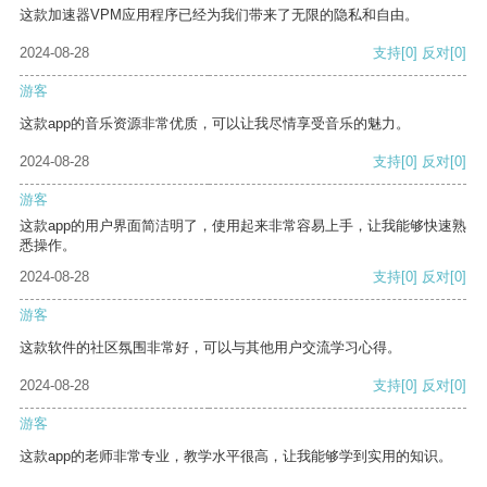
这款加速器VPM应用程序已经为我们带来了无限的隐私和自由。
2024-08-28
支持
[0]
反对
[0]
游客
这款app的音乐资源非常优质，可以让我尽情享受音乐的魅力。
2024-08-28
支持
[0]
反对
[0]
游客
这款app的用户界面简洁明了，使用起来非常容易上手，让我能够快速熟
悉操作。
2024-08-28
支持
[0]
反对
[0]
游客
这款软件的社区氛围非常好，可以与其他用户交流学习心得。
2024-08-28
支持
[0]
反对
[0]
游客
这款app的老师非常专业，教学水平很高，让我能够学到实用的知识。