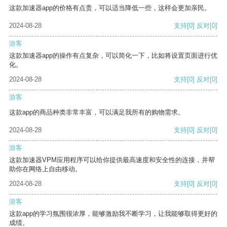
这款加速器app的价格有点贵，可以适当降低一些，这样会更加亲民。
2024-08-28
支持
[0]
反对
[0]
游客
这款加速器app的操作有点复杂，可以简化一下，比如将设置页面进行优
化。
2024-08-28
支持
[0]
反对
[0]
游客
这款app的商品种类非常丰富，可以满足我所有的购物需求。
2024-08-28
支持
[0]
反对
[0]
游客
这款加速器VPM应用程序可以给你提供最高速度和安全性的连接，并帮
助你在网络上自由移动。
2024-08-28
支持
[0]
反对
[0]
游客
这款app的学习氛围很浓厚，能够激励我不断学习，让我能够取得更好的
成绩。