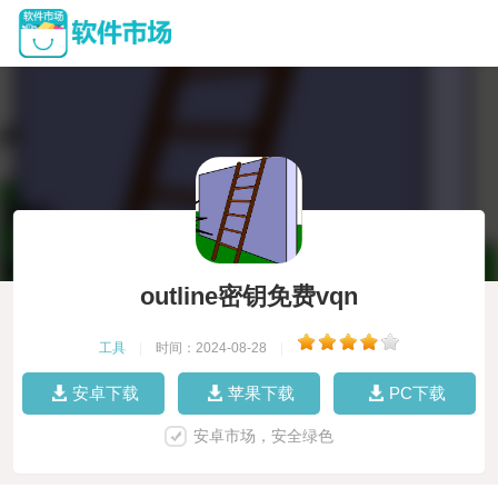
outline密钥免费vqn
工具
|
时间：2024-08-28
|
安卓下载
苹果下载
PC下载
安卓市场，安全绿色