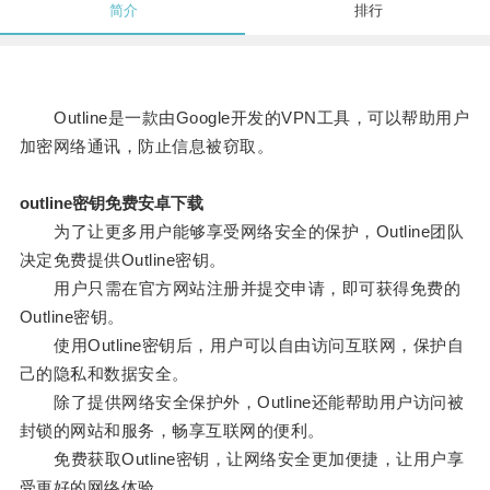
简介
排行
Outline是一款由Google开发的VPN工具，可以帮助用户
加密网络通讯，防止信息被窃取。
outline密钥免费安卓下载
为了让更多用户能够享受网络安全的保护，Outline团队
决定免费提供Outline密钥。
用户只需在官方网站注册并提交申请，即可获得免费的
Outline密钥。
使用Outline密钥后，用户可以自由访问互联网，保护自
己的隐私和数据安全。
除了提供网络安全保护外，Outline还能帮助用户访问被
封锁的网站和服务，畅享互联网的便利。
免费获取Outline密钥，让网络安全更加便捷，让用户享
受更好的网络体验。