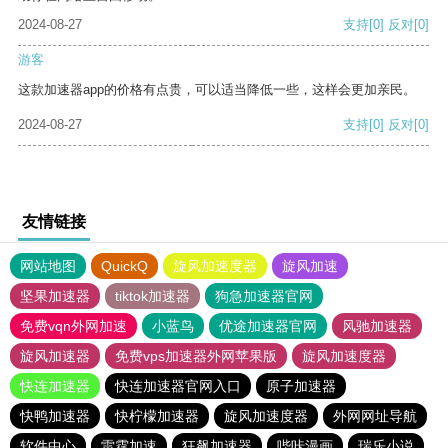
2024-08-27
支持
[0]
反对
[0]
游客
这款加速器app的价格有点贵，可以适当降低一些，这样会更加亲民。
2024-08-27
支持
[0]
反对
[0]
友情链接
网站地图
QuickQ
旋风加速度器
旋风加速
坚果加速器
tiktok加速器
狗急加速器官网
免费vqn外网加速
小蓝鸟
优途加速器官网
风驰加速器
旋风加速器
免费vps加速器外网苹果版
旋风加速度器
快连加速器
快连加速器官网入口
原子加速器
快鸭加速器
快柠檬加速器
旋风加速度器
外网网址导航
软件中心
雷霆加速
狂飙加速器
哔咔漫画
瑞乐小说