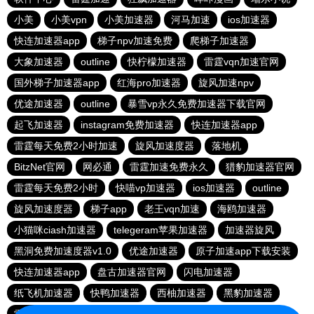
小美
小美vpn
小美加速器
河马加速
ios加速器
快连加速器app
梯子npv加速免费
爬梯子加速器
大象加速器
outline
快柠檬加速器
雷霆vqn加速官网
国外梯子加速器app
红海pro加速器
旋风加速npv
优途加速器
outline
暴雪vp永久免费加速器下载官网
起飞加速器
instagram免费加速器
快连加速器app
雷霆每天免费2小时加速
旋风加速度器
落地机
BitzNet官网
网必通
雷霆加速免费永久
猎豹加速器官网
雷霆每天免费2小时
快喵vp加速器
ios加速器
outline
旋风加速度器
梯子app
老王vqn加速
海鸥加速器
小猫咪ciash加速器
telegeram苹果加速器
加速器旋风
黑洞免费加速度器v1.0
优途加速器
原子加速app下载安装
快连加速器app
盘古加速器官网
闪电加速器
纸飞机加速器
快鸭加速器
西柚加速器
黑豹加速器