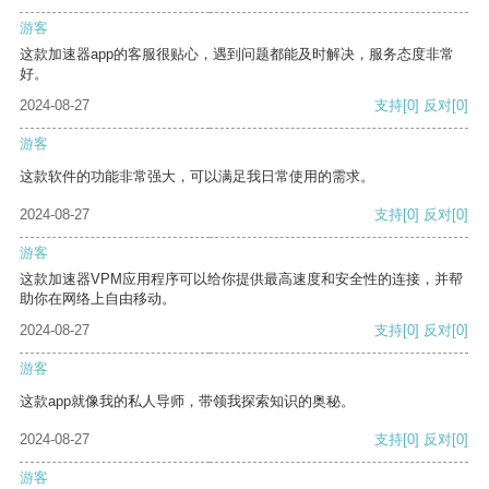
游客
这款加速器app的客服很贴心，遇到问题都能及时解决，服务态度非常
好。
2024-08-27
支持
[0]
反对
[0]
游客
这款软件的功能非常强大，可以满足我日常使用的需求。
2024-08-27
支持
[0]
反对
[0]
游客
这款加速器VPM应用程序可以给你提供最高速度和安全性的连接，并帮
助你在网络上自由移动。
2024-08-27
支持
[0]
反对
[0]
游客
这款app就像我的私人导师，带领我探索知识的奥秘。
2024-08-27
支持
[0]
反对
[0]
游客