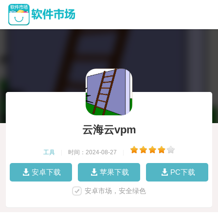
云海云vpm
工具
|
时间：2024-08-27
|
安卓下载
苹果下载
PC下载
安卓市场，安全绿色