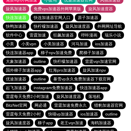
免费vqn外网加速
小蓝鸟
优途加速器官网
风驰加速器
旋风加速器
免费vps加速器外网苹果版
旋风加速度器
快连加速器
快连加速器官网入口
原子加速器
快鸭加速器
快柠檬加速器
旋风加速度器
外网网址导航
软件中心
雷霆加速
狂飙加速器
哔咔漫画
瑞乐小说
小美
小美vpn
小美加速器
河马加速
ios加速器
快连加速器app
梯子npv加速免费
爬梯子加速器
大象加速器
outline
快柠檬加速器
雷霆vqn加速官网
国外梯子加速器app
红海pro加速器
旋风加速npv
优途加速器
outline
暴雪vp永久免费加速器下载官网
起飞加速器
instagram免费加速器
快连加速器app
雷霆每天免费2小时加速
旋风加速度器
落地机
BitzNet官网
网必通
雷霆加速免费永久
猎豹加速器官网
雷霆每天免费2小时
快喵vp加速器
ios加速器
outline
旋风加速度器
梯子app
老王vqn加速
海鸥加速器