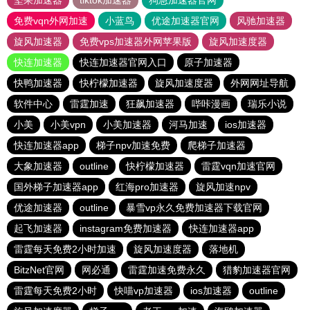
坚果加速器
tiktok加速器
狗急加速器官网
免费vqn外网加速
小蓝鸟
优途加速器官网
风驰加速器
旋风加速器
免费vps加速器外网苹果版
旋风加速度器
快连加速器
快连加速器官网入口
原子加速器
快鸭加速器
快柠檬加速器
旋风加速度器
外网网址导航
软件中心
雷霆加速
狂飙加速器
哔咔漫画
瑞乐小说
小美
小美vpn
小美加速器
河马加速
ios加速器
快连加速器app
梯子npv加速免费
爬梯子加速器
大象加速器
outline
快柠檬加速器
雷霆vqn加速官网
国外梯子加速器app
红海pro加速器
旋风加速npv
优途加速器
outline
暴雪vp永久免费加速器下载官网
起飞加速器
instagram免费加速器
快连加速器app
雷霆每天免费2小时加速
旋风加速度器
落地机
BitzNet官网
网必通
雷霆加速免费永久
猎豹加速器官网
雷霆每天免费2小时
快喵vp加速器
ios加速器
outline