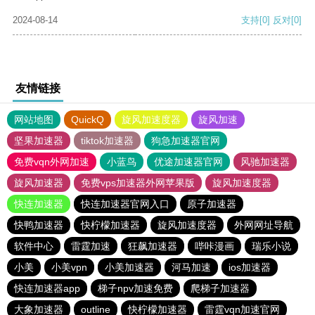
2024-08-14
支持
[0]
反对
[0]
友情链接
网站地图
QuickQ
旋风加速度器
旋风加速
坚果加速器
tiktok加速器
狗急加速器官网
免费vqn外网加速
小蓝鸟
优途加速器官网
风驰加速器
旋风加速器
免费vps加速器外网苹果版
旋风加速度器
快连加速器
快连加速器官网入口
原子加速器
快鸭加速器
快柠檬加速器
旋风加速度器
外网网址导航
软件中心
雷霆加速
狂飙加速器
哔咔漫画
瑞乐小说
小美
小美vpn
小美加速器
河马加速
ios加速器
快连加速器app
梯子npv加速免费
爬梯子加速器
大象加速器
outline
快柠檬加速器
雷霆vqn加速官网