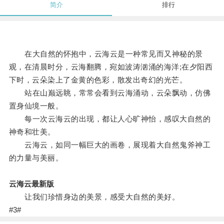
简介
排行
在大自然的怀抱中，云海云是一种常见而又神秘的景
观，在清晨时分，云海翻腾，宛如波涛汹涌的海洋;在夕阳西
下时，云朵染上了金黄的色彩，散发出奇幻的光芒。
站在山巅远眺，常常会看到云海涌动，云朵飘动，仿佛
置身仙境一般。
每一次云海云的出现，都让人心旷神怡，感叹大自然的
神奇和壮美。
云海云，如同一幅巨大的画卷，展现着大自然鬼斧神工
的力量与美丽。
云海云最新版
让我们珍惜身边的美景，感受大自然的美好。
#3#