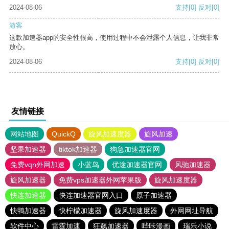
2024-08-06
支持
[0]
反对
[0]
游客
这款加速器app的安全性很高，使用过程中不会泄露个人信息，让我非常
放心。
2024-08-06
支持
[0]
反对
[0]
友情链接
网站地图
QuickQ
旋风加速度器
旋风加速
坚果加速器
tiktok加速器
狗急加速器官网
免费vqn外网加速
小蓝鸟
优途加速器官网
风驰加速器
旋风加速器
免费vps加速器外网苹果版
旋风加速度器
快连加速器
快连加速器官网入口
原子加速器
快鸭加速器
快柠檬加速器
旋风加速度器
外网网址导航
软件中心
雷霆加速
狂飙加速器
哔咔漫画
瑞乐小说