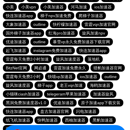
小美
小美vpn
小美加速器
河马加速
ios加速器
快连加速器app
梯子npv加速免费
爬梯子加速器
大象加速器
outline
快柠檬加速器
雷霆vqn加速官网
国外梯子加速器app
红海pro加速器
旋风加速npv
优途加速器
outline
暴雪vp永久免费加速器下载官网
起飞加速器
instagram免费加速器
快连加速器app
雷霆每天免费2小时加速
旋风加速度器
落地机
BitzNet官网
网必通
雷霆加速免费永久
猎豹加速器官网
雷霆每天免费2小时
快喵vp加速器
ios加速器
outline
旋风加速度器
梯子app
老王vqn加速
海鸥加速器
小猫咪ciash加速器
telegeram苹果加速器
加速器旋风
黑洞免费加速度器v1.0
优途加速器
原子加速app下载安装
快连加速器app
盘古加速器官网
闪电加速器
纸飞机加速器
快鸭加速器
西柚加速器
黑豹加速器
雷霆加器速
暴雪加速器vp