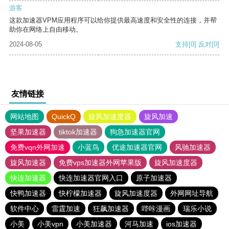
游客
这款加速器VPM应用程序可以给你提供最高速度和安全性的连接，并帮
助你在网络上自由移动。
2024-08-05
支持
[0]
反对
[0]
友情链接
网站地图
QuickQ
旋风加速度器
旋风加速
坚果加速器
tiktok加速器
狗急加速器官网
免费vqn外网加速
小蓝鸟
优途加速器官网
风驰加速器
旋风加速器
免费vps加速器外网苹果版
旋风加速度器
快连加速器
快连加速器官网入口
原子加速器
快鸭加速器
快柠檬加速器
旋风加速度器
外网网址导航
软件中心
雷霆加速
狂飙加速器
哔咔漫画
瑞乐小说
小美
小美vpn
小美加速器
河马加速
ios加速器