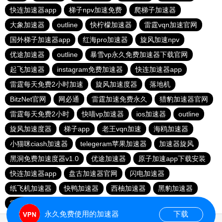
快连加速器app
梯子npv加速免费
爬梯子加速器
大象加速器
outline
快柠檬加速器
雷霆vqn加速官网
国外梯子加速器app
红海pro加速器
旋风加速npv
优途加速器
outline
暴雪vp永久免费加速器下载官网
起飞加速器
instagram免费加速器
快连加速器app
雷霆每天免费2小时加速
旋风加速度器
落地机
BitzNet官网
网必通
雷霆加速免费永久
猎豹加速器官网
雷霆每天免费2小时
快喵vp加速器
ios加速器
outline
旋风加速度器
梯子app
老王vqn加速
海鸥加速器
小猫咪ciash加速器
telegeram苹果加速器
加速器旋风
黑洞免费加速度器v1.0
优途加速器
原子加速app下载安装
快连加速器app
盘古加速器官网
闪电加速器
纸飞机加速器
快鸭加速器
西柚加速器
黑豹加速器
雷霆加器速
暴雪加速器vp
永久免费使用的加速器
下载